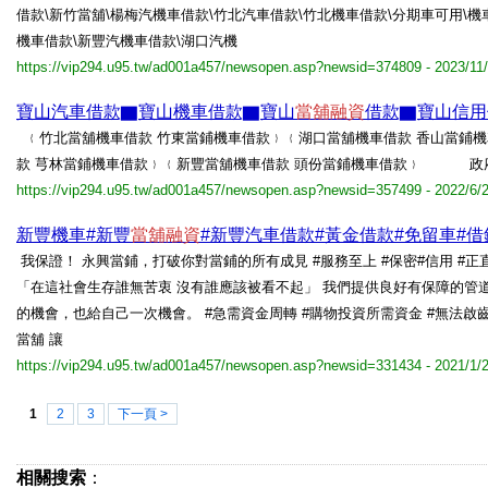
借款\新竹當舖\楊梅汽機車借款\竹北汽車借款\竹北機車借款\分期車可用\機
機車借款\新豐汽機車借款\湖口汽機
https://vip294.u95.tw/ad001a457/newsopen.asp?newsid=374809 - 2023/11
寶山汽車借款▇寶山機車借款▇寶山
當舖融資
借款▇寶山信用
﹛竹北當舖機車借款 竹東當鋪機車借款﹜﹛湖口當舖機車借款 香山當
款 芎林當鋪機車借款﹜﹛新豐當舖機車借款 頭份當鋪機車借款﹜ 政府立
https://vip294.u95.tw/ad001a457/newsopen.asp?newsid=357499 - 2022/6/
新豐機車#新豐
當舖融資
#新豐汽車借款#黃金借款#免留車#借
我保證！ 永興當鋪，打破你對當鋪的所有成見 #服務至上 #保密#信用 #正直
「在這社會生存誰無苦衷 沒有誰應該被看不起」 我們提供良好有保障的管道 
的機會，也給自己一次機會。 #急需資金周轉 #購物投資所需資金 #無法啟齒
當舖 讓
https://vip294.u95.tw/ad001a457/newsopen.asp?newsid=331434 - 2021/1/
1
2
3
下一頁 >
相關搜索
：