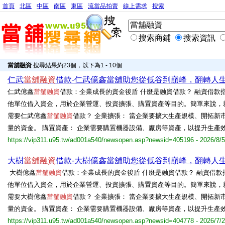
首頁
北區
中區
南區
東區
流當品拍賣
線上需求
搜索
搜索商鋪
搜索資訊
當舖融資
搜尋結果約23個，以下為1 - 10個
仁武
當舖融資
借款-仁武億鑫當舖助您從低谷到巔峰，翻轉人
仁武億鑫
當舖融資
借款：企業成長的資金後盾 什麼是融資借款？ 融資借款
他單位借入資金，用於企業營運、投資擴張、購置資產等目的。簡單來說，
需要仁武億鑫
當舖融資
借款？ 企業擴張： 當企業要擴大生產規模、開拓新
量的資金。 購置資產： 企業需要購置機器設備、廠房等資產，以提升生產效
https://vip311.u95.tw/ad001a540/newsopen.asp?newsid=405196 - 2026/8/5
大樹
當舖融資
借款-大樹億鑫當舖助您從低谷到巔峰，翻轉人
大樹億鑫
當舖融資
借款：企業成長的資金後盾 什麼是融資借款？ 融資借
他單位借入資金，用於企業營運、投資擴張、購置資產等目的。簡單來說，
需要大樹億鑫
當舖融資
借款？ 企業擴張： 當企業要擴大生產規模、開拓新
量的資金。 購置資產： 企業需要購置機器設備、廠房等資產，以提升生產
https://vip311.u95.tw/ad001a540/newsopen.asp?newsid=404778 - 2026/7/