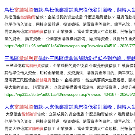
鳥松
當舖融資
借款-鳥松億鑫當舖助您從低谷到巔峰，翻轉人
鳥松億鑫
當舖融資
借款：企業成長的資金後盾 什麼是融資借款？ 融資借款
他單位借入資金，用於企業營運、投資擴張、購置資產等目的。簡單來說，
需要鳥松億鑫
當舖融資
借款？ 企業擴張： 當企業要擴大生產規模、開拓新
量的資金。 購置資產： 企業需要購置機器設備、廠房等資產，以提升生產效
https://vip311.u95.tw/ad001a540/newsopen.asp?newsid=404510 - 2026/7/7
三民區
當舖融資
借款-三民區億鑫當舖助您從低谷到巔峰，翻
三民區億鑫
當舖融資
借款：企業成長的資金後盾 什麼是融資借款？ 融資
其他單位借入資金，用於企業營運、投資擴張、購置資產等目的。簡單來說
麼需要三民區億鑫
當舖融資
借款？ 企業擴張： 當企業要擴大生產規模、開
要大量的資金。 購置資產： 企業需要購置機器設備、廠房等資產，以提升
https://vip311.u95.tw/ad001a540/newsopen.asp?newsid=404187 - 2026/6/
大寮
當舖融資
借款-大寮億鑫當舖助您從低谷到巔峰，翻轉人
大寮億鑫
當舖融資
借款：企業成長的資金後盾 什麼是融資借款？ 融資借
他單位借入資金，用於企業營運、投資擴張、購置資產等目的。簡單來說，
需要大寮億鑫
當舖融資
借款？ 企業擴張： 當企業要擴大生產規模、開拓新