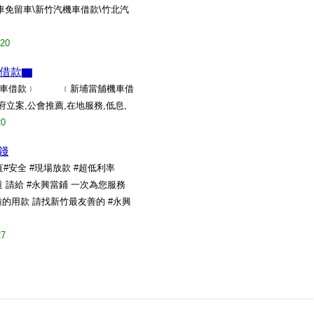
車免留車\新竹汽機車借款\竹北汽
/20
借款▇
鋪機車借款﹜ ﹛新埔當舖機車借
案,公會推薦,在地服務,低息,
20
錢
#安全 #現場放款 #超低利率
請給 #永興當鋪 一次為您服務
的用款 請找新竹最友善的 #永興
27